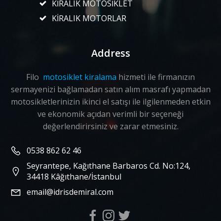
KİRALIK MOTOSİKLET
KİRALIK MOTORLAR
Address
Filo
motosiklet kiralama
hizmeti ile firmanızın
sermayenizi bağlamadan satın alım masrafı yapmadan
motosikletlerinizin ikinci el satışı ile ilgilenmeden etkin
ve ekonomik açıdan verimli bir seçeneği
değerlendirirsiniz ve zarar etmesiniz.
0538 862 62 46
Seyrantepe, Kağıthane Barbaros Cd. No:124,
34418 Kâğıthane/İstanbul
email@idrisdemiral.com