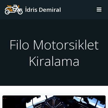
İçeriğe
İdris Demiral
geç
Filo Motorsiklet
Kiralama