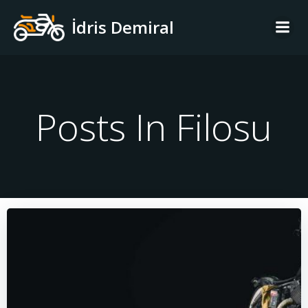
İçeriğe
İdris Demiral
geç
Posts In Filosu