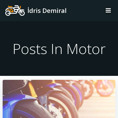
İçeriğe
İdris Demiral
geç
Posts In Motor